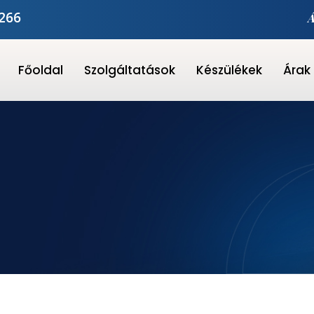
0266
Á
Főoldal
Szolgáltatások
Készülékek
Árak