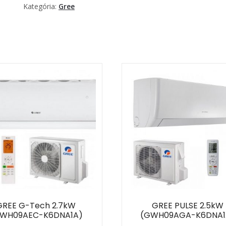
Kategória:
Gree
GREE G-Tech 2.7kW
GREE PULSE 2.5kW
WH09AEC-K6DNA1A)
(GWH09AGA-K6DNA1