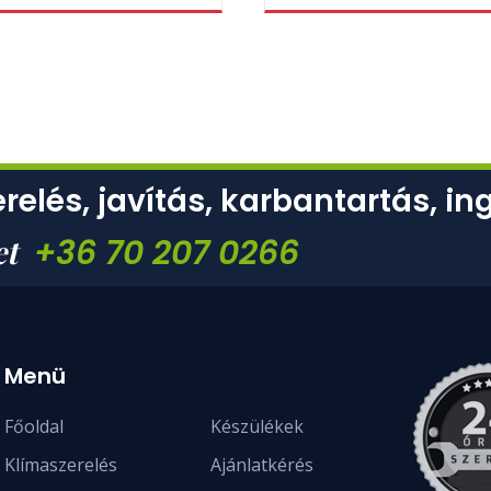
relés, javítás, karbantartás, in
+36 70 207 0266
et
Menü
Főoldal
Készülékek
Klímaszerelés
Ajánlatkérés