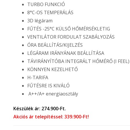
TURBO FUNKCIÓ
8°C-OS TEMPERÁLÁS
3D légáram
FŰTÉS -25°C KÜLSŐ HŐMÉRSÉKLETIG
VENTILÁTOR FORDULAT SZABÁLYOZÁS
ÓRA BEÁLLÍTÁS/KIJELZÉS
LÉGÁRAM IRÁNYÁNAK BEÁLLÍTÁSA
TÁVIRÁNYÍTÓBA INTEGRÁLT HŐMÉRŐ (I FEEL)
KÖNNYEN KEZELHETŐ
H-TARIFA
FŰTÉSRE IS KIVÁLÓ
A++/A+ energiaosztály
Készülék ár: 274.900-Ft.
Akciós ár telepítéssel: 339.900-Ft!