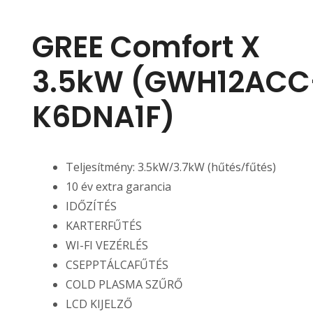
GREE Comfort X
3.5kW (GWH12ACC
K6DNA1F)
Teljesítmény: 3.5kW/3.7kW (hűtés/fűtés)
10 év extra garancia
IDŐZÍTÉS
KARTERFŰTÉS
WI-FI VEZÉRLÉS
CSEPPTÁLCAFŰTÉS
COLD PLASMA SZŰRŐ
LCD KIJELZŐ