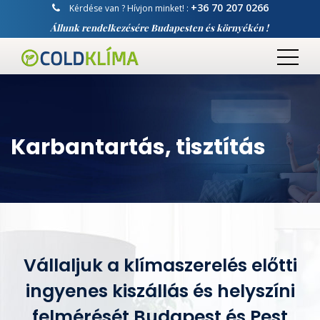
+36 70 207 0266
Kérdése van ? Hívjon minket! :
Állunk rendelkezésére Budapesten és környékén !
Karbantartás, tisztítás
Vállaljuk a klímaszerelés előtti
ingyenes kiszállás és helyszíni
felmérését Budapest és Pest