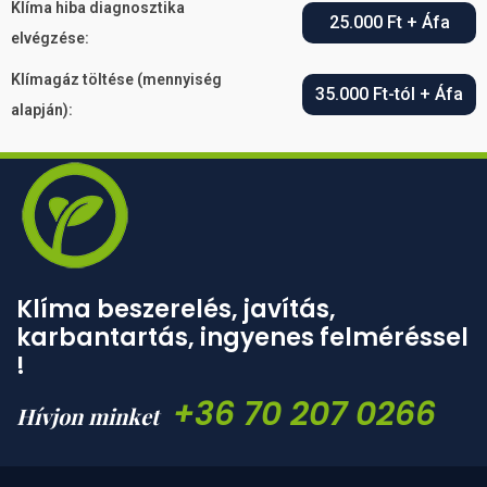
Klíma hiba diagnosztika
25.000 Ft + Áfa
elvégzése:
Klímagáz töltése (mennyiség
35.000 Ft-tól + Áfa
alapján):
Klíma beszerelés, javítás,
karbantartás, ingyenes felméréssel
!
+36 70 207 0266
Hívjon minket