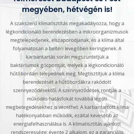
megyében, hétvégén is!​
A szakszerű klímatisztítás megakadályozza, hogy a
légkondicionáló berendezésben a mikroorganizmusok
megtelepedjenek, elszaporodjanak, és a klíma által
folyamatosan a beltéri levegőben keringjenek. A
karbantartás során megszüntetjük a
baktériumok gócpontját, melyek a légkondicionáló
hűtőbordáin telepednek meg. Megtisztítjuk a klíma
berendezését a hűtőbordákra rakódott
szennyeződésektől. A szennyeződések rontják a
működés hatásfokát továbbá légúti
megbetegedésekhez is vezethet. A karbantartott klíma
hatékonyabban működik, ezáltal kevesebb az
energiafelhasználása is. A klímatisztítás ajánlott
rendszeressége: évente 2 alkalom, ez a garanciális